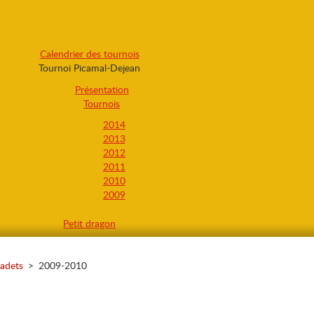
Calendrier des tournois
Tournoi Picamal-Dejean
Présentation
Tournois
2014
2013
2012
2011
2010
2009
Petit dragon
adets
>
2009-2010