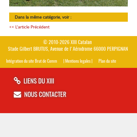
Dans la même catégorie, voir :
<< L'article Précédent
© 2010-2026 XIII Catalan
Stade Gilbert BRUTUS, Avenue de l'Aérodrome 66000 PERPIGNAN
Intégration du site Brut de Comm
| Mentions legales |
Plan du site
LIENS DU XIII
NOUS CONTACTER