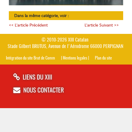
Dans la même catégorie, voir :
<< L'article Précédent
L'article Suivant
>>
© 2010-2026 XIII Catalan
Stade Gilbert BRUTUS, Avenue de l'Aérodrome 66000 PERPIGNAN
Intégration du site Brut de Comm
| Mentions legales |
Plan du site
LIENS DU XIII
NOUS CONTACTER