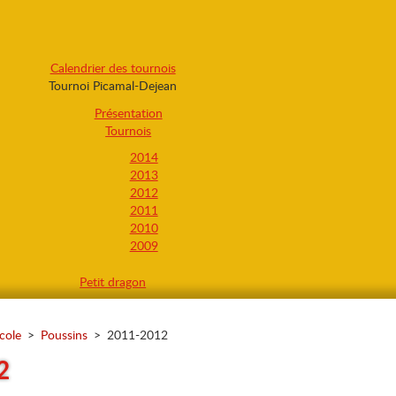
Calendrier des tournois
Tournoi Picamal-Dejean
Présentation
Tournois
2014
2013
2012
2011
2010
2009
Petit dragon
cole
>
Poussins
>
2011-2012
2