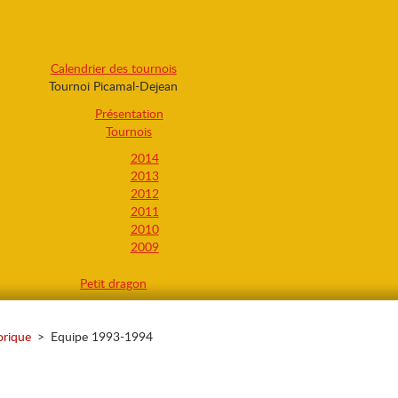
Calendrier des tournois
Tournoi Picamal-Dejean
Présentation
Tournois
2014
2013
2012
2011
2010
2009
Petit dragon
orique
>
Equipe 1993-1994