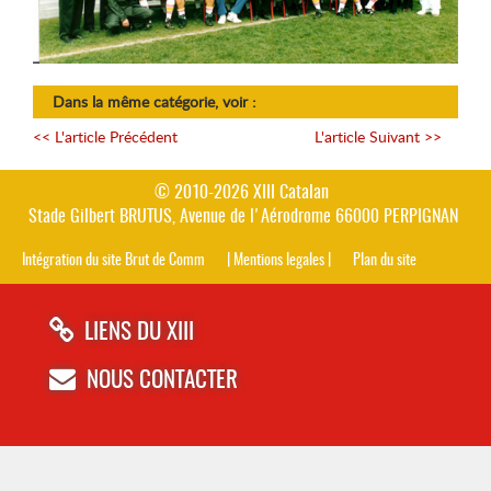
Dans la même catégorie, voir :
<< L'article Précédent
L'article Suivant
>>
© 2010-2026 XIII Catalan
Stade Gilbert BRUTUS, Avenue de l'Aérodrome 66000 PERPIGNAN
Intégration du site Brut de Comm
| Mentions legales |
Plan du site
LIENS DU XIII
NOUS CONTACTER