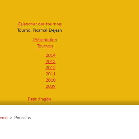
Calendrier des tournois
Tournoi Picamal-Dejean
Présentation
Tournois
2014
2013
2012
2011
2010
2009
Petit dragon
cole
>
Poussins