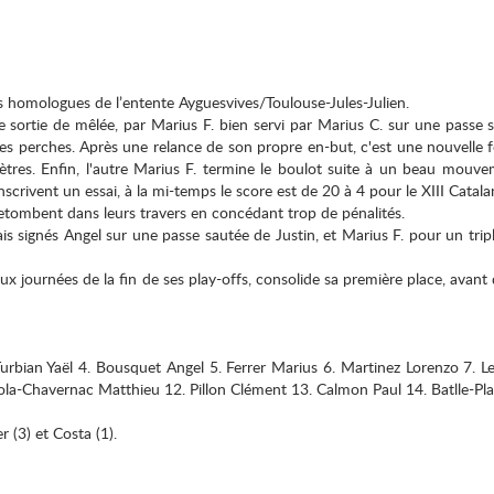
rs homologues de l’entente Ayguesvives/Toulouse-Jules-Julien.
 sortie de mêlée, par Marius F. bien servi par Marius C. sur une passe 
es perches. Après une relance de son propre en-but, c'est une nouvelle f
res. Enfin, l'autre Marius F. termine le boulot suite à un beau mouveme
scrivent un essai, à la mi-temps le score est de 20 à 4 pour le XIII Catala
retombent dans leurs travers en concédant trop de pénalités.
is signés Angel sur une passe sautée de Justin, et Marius F. pour un trip
eux journées de la fin de ses play-offs, consolide sa première place, avan
urbian Yaël 4. Bousquet Angel 5. Ferrer Marius 6. Martinez Lorenzo 7. Le
la-Chavernac Matthieu 12. Pillon Clément 13. Calmon Paul 14. Batlle-Pla
r (3) et Costa (1).