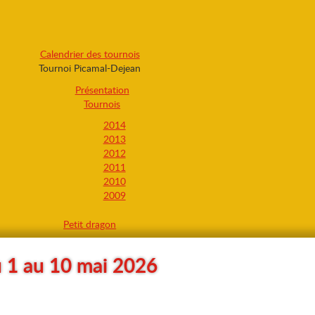
Calendrier des tournois
Tournoi Picamal-Dejean
Présentation
Tournois
2014
2013
2012
2011
2010
2009
Petit dragon
u 1 au 10 mai 2026