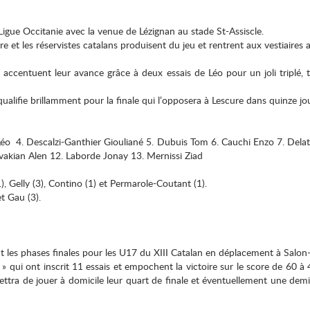
igue Occitanie avec la venue de Lézignan au stade St-Assiscle.
re et les réservistes catalans produisent du jeu et rentrent aux vestiaires
s accentuent leur avance grâce à deux essais de Léo pour un joli triplé, 
qualifie brillamment pour la finale qui l’opposera à Lescure dans quinze jo
 Léo 4. Descalzi-Ganthier Giouliané 5. Dubuis Tom 6. Cauchi Enzo 7. Dela
kian Alen 12. Laborde Jonay 13. Mernissi Ziad
), Gelly (3), Contino (1) et Permarole-Coutant (1).
et Gau (3).
 les phases finales pour les U17 du XIII Catalan en déplacement à Salon
» qui ont inscrit 11 essais et empochent la victoire sur le score de 60 à 
ttra de jouer à domicile leur quart de finale et éventuellement une demi-