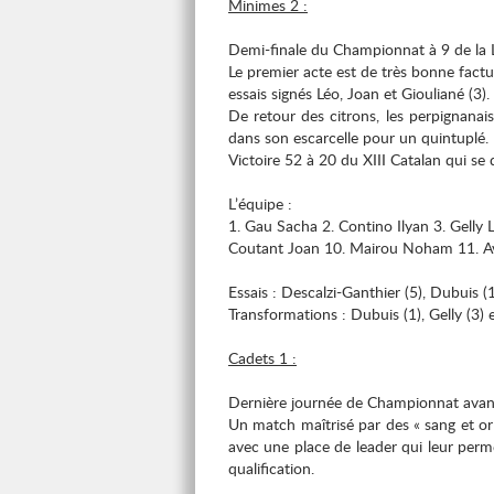
Minimes 2 :
Demi-finale du Championnat à 9 de la L
Le premier acte est de très bonne factu
essais signés Léo, Joan et Giouliané (3).
De retour des citrons, les perpignanai
dans son escarcelle pour un quintuplé.
Victoire 52 à 20 du XIII Catalan qui se 
L’équipe :
1. Gau Sacha 2. Contino Ilyan 3. Gelly
Coutant Joan 10. Mairou Noham 11. Ava
Essais : Descalzi-Ganthier (5), Dubuis (1
Transformations : Dubuis (1), Gelly (3) 
Cadets 1 :
Dernière journée de Championnat avant
Un match maîtrisé par des « sang et or 
avec une place de leader qui leur perme
qualification.