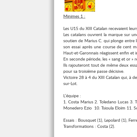
Minimes 1 :
Les U15 du XIII Catalan recevaient leu
Les catalans ouvrent la marque sur une
soutien de Marius C. qui plonge entre l
son essai après une course de cent mèt
Haut-et-Garonnais réagissent enfin et in
En seconde période, les « sang et or » 
Ils rajouteront tout de même deux essa
pour sa troisième passe décisive.
Victoire 28 à 4 du XIII Catalan qui, à d
sur-Lot.
L’équipe :
1. Costa Marius 2. Toledano Lucas 3. T
Monedero Ezio 10. Tsioula Eloïm 11. So
Essais : Bousquet (1), Lepolard (1), Ferre
Transformations : Costa (2).